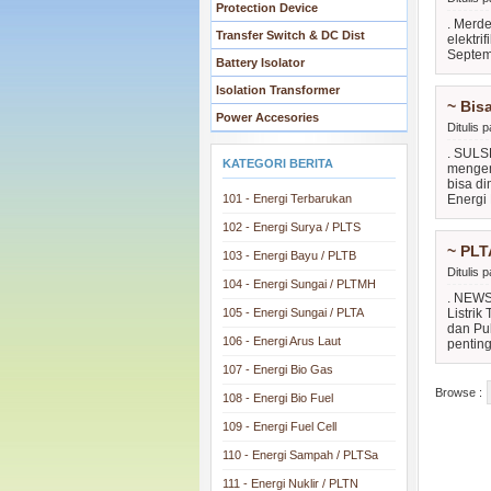
Protection Device
. Merd
Transfer Switch & DC Dist
elektri
Septem
Battery Isolator
Isolation Transformer
~ Bis
Power Accesories
Ditulis
. SULS
KATEGORI BERITA
mengemb
bisa di
101 - Energi Terbarukan
Energi
102 - Energi Surya / PLTS
~ PLT
103 - Energi Bayu / PLTB
Ditulis
104 - Energi Sungai / PLTMH
. NEWS
105 - Energi Sungai / PLTA
Listrik
dan Pul
106 - Energi Arus Laut
penting 
107 - Energi Bio Gas
Browse :
108 - Energi Bio Fuel
109 - Energi Fuel Cell
110 - Energi Sampah / PLTSa
111 - Energi Nuklir / PLTN