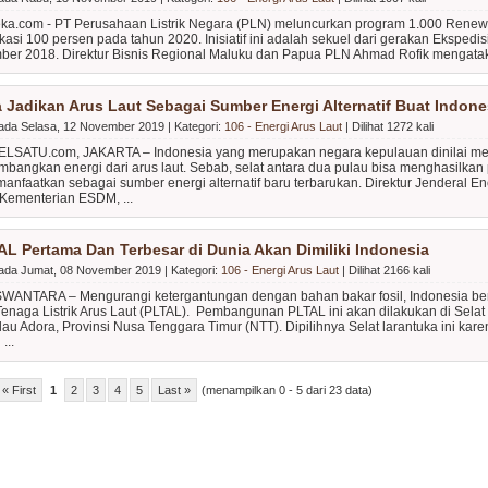
eka.com - PT Perusahaan Listrik Negara (PLN) meluncurkan program 1.000 Renew
fikasi 100 persen pada tahun 2020. Inisiatif ini adalah sekuel dari gerakan Eksped
ber 2018. Direktur Bisnis Regional Maluku dan Papua PLN Ahmad Rofik mengataka
a Jadikan Arus Laut Sebagai Sumber Energi Alternatif Buat Indone
 pada Selasa, 12 November 2019 | Kategori:
106 - Energi Arus Laut
| Dilihat 1272 kali
ELSATU.com, JAKARTA – Indonesia yang merupakan negara kepulauan dinilai memil
angkan energi dari arus laut. Sebab, selat antara dua pulau bisa menghasilkan p
manfaatkan sebagai sumber energi alternatif baru terbarukan. Direktur Jenderal 
 Kementerian ESDM, ...
AL Pertama Dan Terbesar di Dunia Akan Dimiliki Indonesia
 pada Jumat, 08 November 2019 | Kategori:
106 - Energi Arus Laut
| Dilihat 2166 kali
WANTARA – Mengurangi ketergantungan dengan bahan bakar fosil, Indonesia 
 Tenaga Listrik Arus Laut (PLTAL). Pembangunan PLTAL ini akan dilakukan di Selat 
au Adora, Provinsi Nusa Tenggara Timur (NTT). Dipilihnya Selat larantuka ini kare
...
« First
1
2
3
4
5
Last »
(menampilkan 0 - 5 dari 23 data)