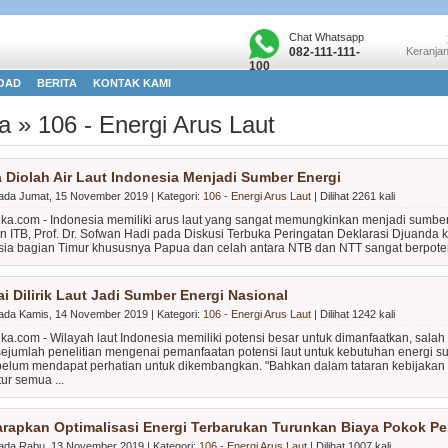
Chat Whatsapp
082-111-111-
Keranjan
100
OAD
BERITA
KONTAK KAMI
ta » 106 - Energi Arus Laut
a Diolah Air Laut Indonesia Menjadi Sumber Energi
 pada Jumat, 15 November 2019 | Kategori:
106 - Energi Arus Laut
| Dilihat 2261 kali
eka.com - Indonesia memiliki arus laut yang sangat memungkinkan menjadi sumber 
n ITB, Prof. Dr. Sofwan Hadi pada Diskusi Terbuka Peringatan Deklarasi Djuanda k
sia bagian Timur khususnya Papua dan celah antara NTB dan NTT sangat berpoten
ai Dilirik Laut Jadi Sumber Energi Nasional
 pada Kamis, 14 November 2019 | Kategori:
106 - Energi Arus Laut
| Dilihat 1242 kali
ka.com - Wilayah laut Indonesia memiliki potensi besar untuk dimanfaatkan, salah 
sejumlah penelitian mengenai pemanfaatan potensi laut untuk kebutuhan energi s
 belum mendapat perhatian untuk dikembangkan. "Bahkan dalam tataran kebijakan p
ur semua ...
arapkan Optimalisasi Energi Terbarukan Turunkan Biaya Pokok P
 pada Rabu, 13 November 2019 | Kategori:
106 - Energi Arus Laut
| Dilihat 1007 kali