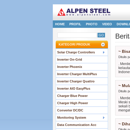
HOME
PROFIL
PHOTO
VIDEO
DOWNL
Beri
KATEGORI PRODUK
~ Bis
Solar Charge Controllers
Ditulis
Inverter On-Grid
. Merd
Inverter Phoenix
kelauta
Indone
Inverter Charger MultiPlus
Inverter Charger Quattro
~ Mul
Inverter AIO EasyPlus
Ditulis
Charger Blue Power
. Merde
Meski 
Charger High Power
sekali
mengat
Converter DC/DC
Monitoring System
~ Dih
Data Communication Acc
Ditulis