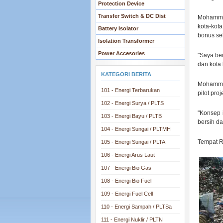
Protection Device
Transfer Switch & DC Dist
Mohammad
kota-kot
Battery Isolator
bonus se
Isolation Transformer
Power Accesories
"Saya ber
dan kota 
KATEGORI BERITA
Mohammad
101 - Energi Terbarukan
pilot pro
102 - Energi Surya / PLTS
"Konsep 
103 - Energi Bayu / PLTB
bersih da
104 - Energi Sungai / PLTMH
Tempat R
105 - Energi Sungai / PLTA
.
106 - Energi Arus Laut
107 - Energi Bio Gas
108 - Energi Bio Fuel
109 - Energi Fuel Cell
110 - Energi Sampah / PLTSa
111 - Energi Nuklir / PLTN