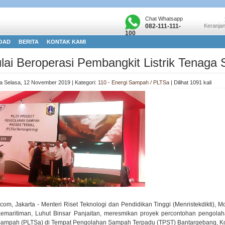
Chat Whatsapp
082-111-111-
Keranjan
100
OAD
BERITA
KONTAK KAMI
lai Beroperasi Pembangkit Listrik Tenag
da Selasa, 12 November 2019 | Kategori:
110 - Energi Sampah / PLTSa
| Dilihat 1091 kali
.com, Jakarta - Menteri Riset Teknologi dan Pendidikan Tinggi (Menristekdikti),
emaritiman, Luhut Binsar Panjaitan, meresmikan proyek percontohan pengolah
ampah (PLTSa) di Tempat Pengolahan Sampah Terpadu (TPST) Bantargebang, Kota