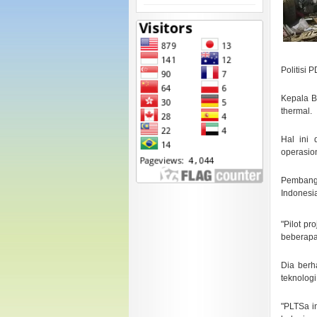
.
.
Politisi
Kepala B
thermal.
Hal ini 
operasion
Pembangu
Indonesi
.
"Pilot p
beberapa
Dia berh
teknolog
"PLTSa i