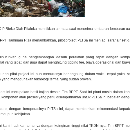
 PDIP Rieke Diah Pitaloka menitikkan air mata saat menerima lembaran-lembaran u
PPT Hammam Riza menambahkan, pilot project PLTSa ini menjadi sarana riset 
dibutuhkan guna pengembangan desain peralatan yang tepat dengan kompon
al yang tepat, dan juga dapat menghitung tipping fee, biaya operasional dan biaya 
nan pilot project ini pun menurutnya berlangsung dalam waktu cepat yakni 
a yang menggunakan teknologi termal yang sudah proven.
roject ini merupakan hasil kajian desain Tim BPPT, Saat ini plant masih dalam k
 komponen atau proses yang perlu disempurnakan untuk PLTSa ini berjalan dengan
arap, dengan beroperasinya PLTSa ini, dapat memberikan rekomendasi kepada
i maupun kebijakan.
ni kami hadirkan tentunya dengan keinginan tinggi nilai TKDN nya. Tim BPPT me