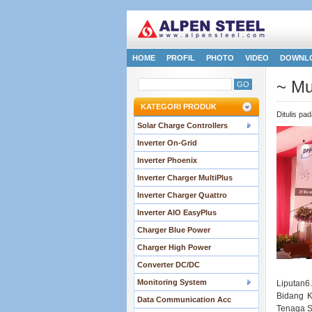
HOME
PROFIL
PHOTO
VIDEO
DOWNL
~ Mu
KATEGORI PRODUK
Ditulis pa
Solar Charge Controllers
Inverter On-Grid
Inverter Phoenix
Inverter Charger MultiPlus
Inverter Charger Quattro
Inverter AIO EasyPlus
Charger Blue Power
Charger High Power
Converter DC/DC
.
Monitoring System
Liputan6
Bidang K
Data Communication Acc
Tenaga S