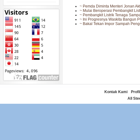
~ Pemda Diminta Menteri Jonan Akt
~ Mulai Beroperasi Pembangkit Li
~ Pembangkit Listrik Tenaga Samp
~ Ini Progresnya Waskita Bangun P
~ Bakal Tekan Impor Sampah Pen
Kontak Kami
Profi
Copyright by
All Ste