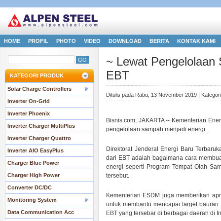
HOME
PROFIL
PHOTO
VIDEO
DOWNLOAD
BERITA
KONTAK KAMI
~ Lewat Pengelolaa
EBT
KATEGORI PRODUK
Solar Charge Controllers
Ditulis pada Rabu, 13 November 2019 | Kategor
Inverter On-Grid
.
Inverter Phoenix
Bisnis.com, JAKARTA -- Kementerian Ene
Inverter Charger MultiPlus
pengelolaan sampah menjadi energi.
Inverter Charger Quattro
Direktorat Jenderal Energi Baru Terbaru
Inverter AIO EasyPlus
dari EBT adalah bagaimana cara membuat
Charger Blue Power
energi seperti Program Tempat Olah Sa
Charger High Power
tersebut.
Converter DC/DC
Kementerian ESDM juga memberikan apres
Monitoring System
untuk membantu mencapai target bauran 
Data Communication Acc
EBT yang tersebar di berbagai daerah di I