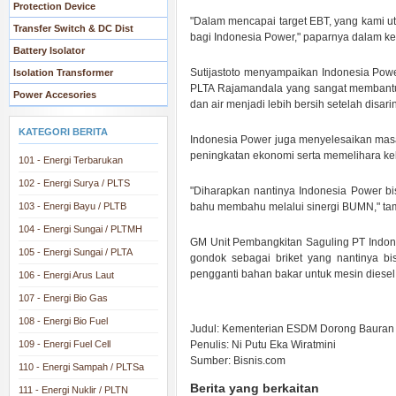
Protection Device
"Dalam mencapai target EBT, yang kami u
Transfer Switch & DC Dist
bagi Indonesia Power," paparnya dalam ket
Battery Isolator
Sutijastoto menyampaikan Indonesia Powe
Isolation Transformer
PLTA Rajamandala yang sangat membantu 
Power Accesories
dan air menjadi lebih bersih setelah disar
KATEGORI BERITA
Indonesia Power juga menyelesaikan mas
peningkatan ekonomi serta memelihara ke
101 - Energi Terbarukan
102 - Energi Surya / PLTS
"Diharapkan nantinya Indonesia Power bis
103 - Energi Bayu / PLTB
bahu membahu melalui sinergi BUMN," ta
104 - Energi Sungai / PLTMH
GM Unit Pembangkitan Saguling PT Indo
105 - Energi Sungai / PLTA
gondok sebagai briket yang nantinya bisa
pengganti bahan bakar untuk mesin diesel 
106 - Energi Arus Laut
.
107 - Energi Bio Gas
.
108 - Energi Bio Fuel
Judul: Kementerian ESDM Dorong Bauran
109 - Energi Fuel Cell
Penulis: Ni Putu Eka Wiratmini
Sumber: Bisnis.com
110 - Energi Sampah / PLTSa
Berita yang berkaitan
111 - Energi Nuklir / PLTN