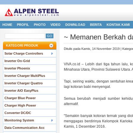
HOME
PROFIL
PHOTO
VIDEO
DOWNLOAD
BERITA
KONTAK KAMI
~ Memanen Berkah da
KATEGORI PRODUK
Ditulis pada Kamis, 14 November 2019 | Kategor
Solar Charge Controllers
.
Inverter On-Grid
VIVA.co.id – Lebih dari tiga tahun lalu
Inverter Phoenix
Minahasa Utara, Provinsi Sulawesi Utara
Inverter Charger MultiPlus
Tapi, seiring waktu, dengan sentuhan krea
Inverter Charger Quattro
lagi kotoran babi menyengat.
Inverter AIO EasyPlus
Charger Blue Power
Semua berubah menjadi sumber kehidup
alternatif.
Charger High Power
Converter DC/DC
"Semakin banyak kotoran ternak yang diol
Monitoring System
menggagas berdirinya Kelompok Karioka 
Kamis, 1 Desember 2016.
Data Communication Acc