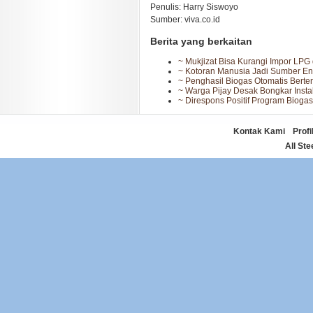
Penulis: Harry Siswoyo
Sumber: viva.co.id
Berita yang berkaitan
~ Mukjizat Bisa Kurangi Impor LPG
~ Kotoran Manusia Jadi Sumber En
~ Penghasil Biogas Otomatis Berte
~ Warga Pijay Desak Bongkar Inst
~ Direspons Positif Program Biogas
Kontak Kami
Profi
Copyright by
All Ste