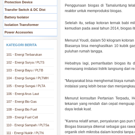
Protection Device
Penggunaan biogas di Tamaluntung tela
Transfer Switch & DC Dist
reaktor untuk memproduksi biogas.
Battery Isolator
Setelah itu, setiap kotoran ternak babi
Isolation Transformer
kemudian pada awal tahun 2014, biogas itu 
Power Accesories
Menurut Youdi, dalam 50 kilogram kotoran 
KATEGORI BERITA
Biasanya bisa menghasilkan 10 kubik gas
puluhan rumah tangga.
101 - Energi Terbarukan
102 - Energi Surya / PLTS
Hebatnya lagi, pemanfaatan biogas itu 
memasang instalasi listrik langsung dari re
103 - Energi Bayu / PLTB
104 - Energi Sungai / PLTMH
"Masyarakat bisa menghemat biaya rumah t
105 - Energi Sungai / PLTA
instalasi yang lebih besar dan menjangk
106 - Energi Arus Laut
Menurut konsultan Pertanian Terpadu, 
107 - Energi Bio Gas
tekanan yang rendah dan cepat menguap se
daya ledak kuat.
108 - Energi Bio Fuel
109 - Energi Fuel Cell
"Karena relatif aman, penyaluran gas pun
110 - Energi Sampah / PLTSa
Biogas biasanya dikenal sebagai gas rawa
organik oleh mikroba dalam kondisi tanpa 
111 - Energi Nuklir / PLTN